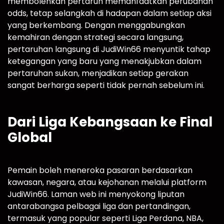
membolehkan pertaruh memanfaatkan perubahan
odds, tetap selangkah di hadapan dalam setiap aksi
yang berkembang. Dengan menggabungkan
kemahiran dengan strategi secara langsung,
pertaruhan langsung di JudiWin66 menyuntik tahap
ketegangan yang baru yang menakjubkan dalam
pertaruhan sukan, menjadikan setiap gerakan
sangat berharga seperti tidak pernah sebelum ini.
Dari Liga Kebangsaan ke Final
Global
Pemain boleh meneroka pasaran berdasarkan
kawasan, negara, atau kejohanan melalui platform
JudiWin66. Laman web ini menyokong liputan
antarabangsa pelbagai liga dan pertandingan,
termasuk yang popular seperti Liga Perdana, NBA,