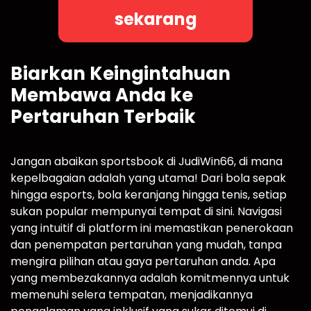
sekarang
Biarkan Keingintahuan
Membawa Anda ke
Pertaruhan Terbaik
Jangan abaikan sportsbook di JudiWin66, di mana
kepelbagaian adalah yang utama! Dari bola sepak
hingga esports, bola keranjang hingga tenis, setiap
sukan popular mempunyai tempat di sini. Navigasi
yang intuitif di platform ini memastikan penerokaan
dan penempatan pertaruhan yang mudah, tanpa
mengira pilihan atau gaya pertaruhan anda. Apa
yang membezakannya adalah komitmennya untuk
memenuhi selera tempatan, menjadikannya