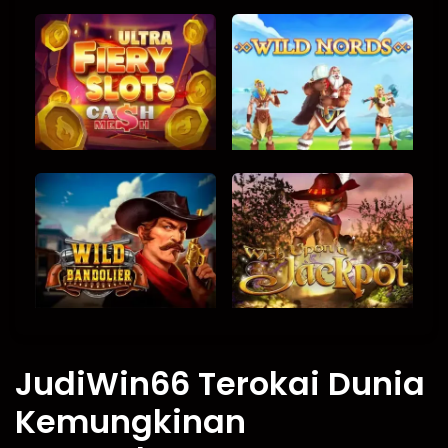
JudiWin66 Terokai Dunia
Kemungkinan