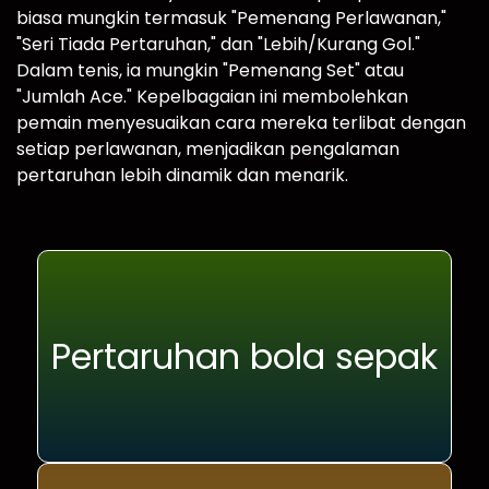
biasa mungkin termasuk "Pemenang Perlawanan,"
"Seri Tiada Pertaruhan," dan "Lebih/Kurang Gol."
Dalam tenis, ia mungkin "Pemenang Set" atau
"Jumlah Ace." Kepelbagaian ini membolehkan
pemain menyesuaikan cara mereka terlibat dengan
setiap perlawanan, menjadikan pengalaman
pertaruhan lebih dinamik dan menarik.
Pertaruhan bola sepak