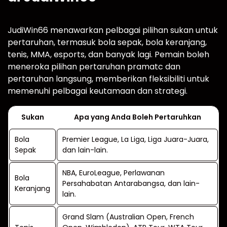
JudiWin66 menawarkan pelbagai pilihan sukan untuk
pertaruhan, termasuk bola sepak, bola keranjang,
tenis, MMA, esports, dan banyak lagi. Pemain boleh
meneroka pilihan pertaruhan pramatc dan
pertaruhan langsung, memberikan fleksibiliti untuk
memenuhi pelbagai keutamaan dan strategi.
Sukan
Apa yang Anda Boleh Pertaruhkan
Bola
Premier League, La Liga, Liga Juara-Juara,
Sepak
dan lain-lain.
NBA, EuroLeague, Perlawanan
Bola
Persahabatan Antarabangsa, dan lain-
Keranjang
lain.
Grand Slam (Australian Open, French