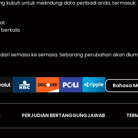
 kukuh untuk melindungi data peribadi anda, termasuk:
at
 berkala
ni dari semasa ke semasa. Sebarang perubahan akan diu
Bahasa M
I
PERJUDIAN BERTANGGUNGJAWAB
TER