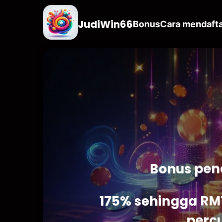
JudiWin66
Bonus
Cara mendaft
Bonus pen
175% sehingga RM
perc