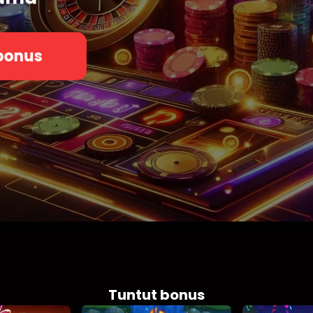
bonus
Tuntut bonus