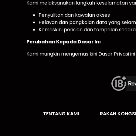
Kami melaksanakan langkah keselamatan yang
Penyulitan dan kawalan akses
Pelayan dan pangkalan data yang selam
Kemaskini perisian dan tampalan secara
Perubahan Kepada Dasar Ini
Kami mungkin mengemas kini Dasar Privasi i
TENTANG KAMI
RAKAN KONGS