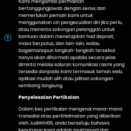
Kami mengambil permainan
bertanggungjawab dengan serius dan
memerlukan pemain kami untuk
menggunakan ciri pengecualian diri jika perlu,
atau meminta sokongan pelanggan untuk
bantuan dalam menetapkan had deposit,
masa berputus, dan lain-lain, walau
bagaimanapun langkah-langkah tersebut
hanya akan dihormati apabila secara jelas
diminta melalui saluran komunikasi rasmi yang
tersedia daripada kami termasuk laman web,
aplikasi mudah alih atau pilihan sokongan
sembang langsung.
Penyelesaian Pertikaian
Dalam kes pertikaian mengenai mana-mana
transaksi atau perkhidmatan yang diberikan
oleh JudiWin66, anda bersetuju bahawa
keputusan kami adalah muktamad dan